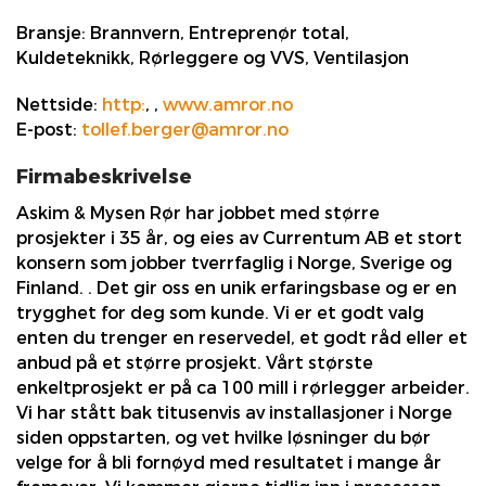
Bransje:
Brannvern, Entreprenør total,
Kuldeteknikk, Rørleggere og VVS, Ventilasjon
Nettside:
http:
,
,
www.amror.no
E-post:
tollef.berger@amror.no
Firmabeskrivelse
Askim & Mysen Rør har jobbet med større
prosjekter i 35 år, og eies av Currentum AB et stort
konsern som jobber tverrfaglig i Norge, Sverige og
Finland. . Det gir oss en unik erfaringsbase og er en
trygghet for deg som kunde. Vi er et godt valg
enten du trenger en reservedel, et godt råd eller et
anbud på et større prosjekt. Vårt største
enkeltprosjekt er på ca 100 mill i rørlegger arbeider.
Vi har stått bak titusenvis av installasjoner i Norge
siden oppstarten, og vet hvilke løsninger du bør
velge for å bli fornøyd med resultatet i mange år