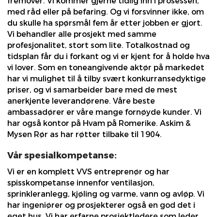
fremover. Vi kommer gjerne tidlig inn i prosessen,
med råd eller på befaring. Og vi forsvinner ikke, om
du skulle ha spørsmål fem år etter jobben er gjort.
Vi behandler alle prosjekt med samme
profesjonalitet, stort som lite. Totalkostnad og
tidsplan får du i forkant og vi er kjent for å holde hva
vi lover. Som en toneangivende aktør på markedet
har vi mulighet til å tilby svært konkurransedyktige
priser, og vi samarbeider bare med de mest
anerkjente leverandørene. Våre beste
ambassadører er våre mange fornøyde kunder. Vi
har også kontor på Hvam på Romerike. Askim &
Mysen Rør as har røtter tilbake til 1904.
Vår spesialkompetanse:
Vi er en komplett VVS entreprenør og har
spisskompetanse innenfor ventilasjon,
sprinkleranlegg, kjøling og varme, vann og avløp. Vi
har ingeniører og prosjekterer også en god det i
eget hus. Vi har erfarne prosjektledere som leder