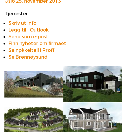
Oslo 25. november 2013
Tjenester
Skriv ut info
Legg til i Outlook
Send som e-post
Finn nyheter om firmaet
Se nøkkeltall i Proff
Se Brønnøysund