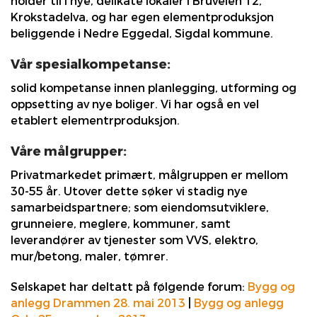
holder til i nye, delikate lokaler i Bruveien 12,
Krokstadelva, og har egen elementproduksjon
beliggende i Nedre Eggedal, Sigdal kommune.
Vår spesialkompetanse:
solid kompetanse innen planlegging, utforming og
oppsetting av nye boliger. Vi har også en vel
etablert elementrproduksjon.
Våre målgrupper:
Privatmarkedet primært, målgruppen er mellom
30-55 år. Utover dette søker vi stadig nye
samarbeidspartnere; som eiendomsutviklere,
grunneiere, meglere, kommuner, samt
leverandører av tjenester som VVS, elektro,
mur/betong, maler, tømrer.
Selskapet har deltatt på følgende forum:
Bygg og
anlegg Drammen 28. mai 2013
|
Bygg og anlegg