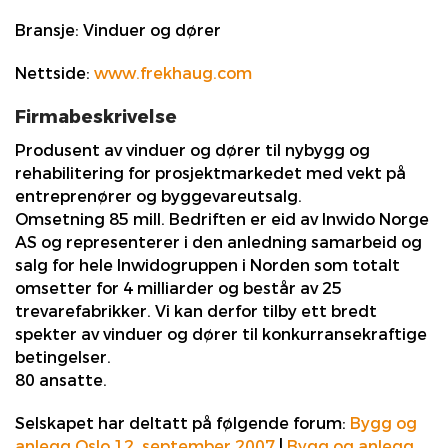
Bransje:
Vinduer og dører
Nettside:
www.frekhaug.com
Firmabeskrivelse
Produsent av vinduer og dører til nybygg og
rehabilitering for prosjektmarkedet med vekt på
entreprenører og byggevareutsalg.
Omsetning 85 mill. Bedriften er eid av Inwido Norge
AS og representerer i den anledning samarbeid og
salg for hele Inwidogruppen i Norden som totalt
omsetter for 4 milliarder og består av 25
trevarefabrikker. Vi kan derfor tilby ett bredt
spekter av vinduer og dører til konkurransekraftige
betingelser.
80 ansatte.
Selskapet har deltatt på følgende forum:
Bygg og
anlegg Oslo 12. september 2007
|
Bygg og anlegg