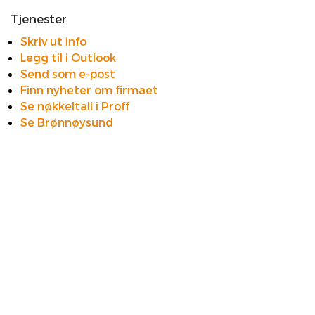
Tjenester
Skriv ut info
Legg til i Outlook
Send som e-post
Finn nyheter om firmaet
Se nøkkeltall i Proff
Se Brønnøysund