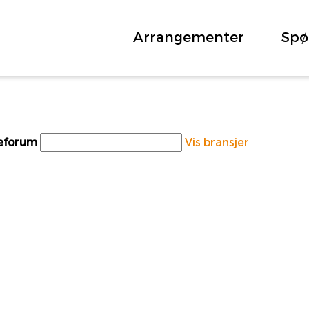
Arrangementer
Spø
teforum
Vis bransjer