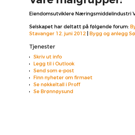
Våre målgrupper:
Eiendomsutviklere Næringsmiddelindustri Va
Selskapet har deltatt på følgende forum:
B
Stavanger 12. juni 2012
|
Bygg og anlegg Sø
Tjenester
Skriv ut info
Legg til i Outlook
Send som e-post
Finn nyheter om firmaet
Se nøkkeltall i Proff
Se Brønnøysund