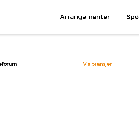
Arrangementer
Spø
teforum
Vis bransjer