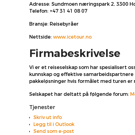
Adresse:
Sundmoen næringspark 2, 3300 H
Telefon:
+47 31 41 08 07
Bransje:
Reisebyråer
Nettside:
www.icetour.no
Firmabeskrivelse
Vi er et reiseselskap som har spesialisert oss
kunnskap og effektive samarbeidspartnere k
pakkeløsninger hvis formålet med turen er n
Selskapet har deltatt på følgende forum:
M
Tjenester
Skriv ut info
Legg til i Outlook
Send som e-post