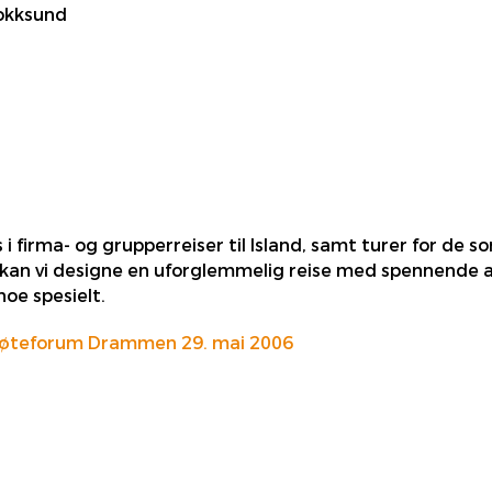
okksund
 i firma- og grupperreiser til Island, samt turer for de so
an vi designe en uforglemmelig reise med spennende ak
oe spesielt.
øteforum Drammen 29. mai 2006