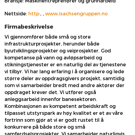
Bransje:
Maskinentreprenører og grunnarbeid
Nettside:
http:
,
,
www.isachsengruppen.no
Firmabeskrivelse
Vi gjennomfører både små og store
infrastrukturprosjekter, herunder både
byutviklingsprosjekter og veiprosjekter. God
kompetanse på vann og avløpsarbeid og
stikningstjenester er en naturlig del av tjenestene
vi tilbyr. Vi har lang erfaring i å organisere og lede
større deler av oppdragsgivers prosjekt, samtidig
som vi samarbeider bredt med andre aktører der
oppdraget krever det. Vi utfører også
anleggsarbeid innenfor banesektoren.
Kombinasjonen av kompetent arbeidskraft og
tilpasset utstyrspark av høy kvalitet er et av våre
fortrinn som gjør at vi er godt rustet til å
konkurrere på både store og små
samferdselsprosjekter. Vi samarbeider naturligvis