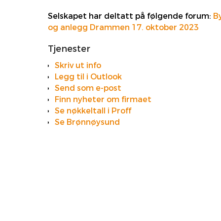
Selskapet har deltatt på følgende forum:
B
og anlegg Drammen 17. oktober 2023
Tjenester
Skriv ut info
Legg til i Outlook
Send som e-post
Finn nyheter om firmaet
Se nøkkeltall i Proff
Se Brønnøysund