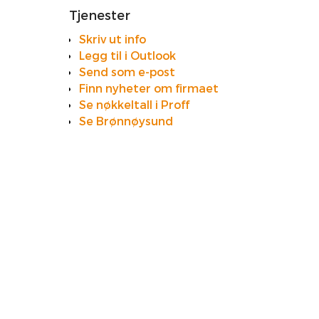
Tjenester
Skriv ut info
Legg til i Outlook
Send som e-post
Finn nyheter om firmaet
Se nøkkeltall i Proff
Se Brønnøysund