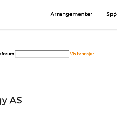
Arrangementer
Spø
teforum
Vis bransjer
gy AS