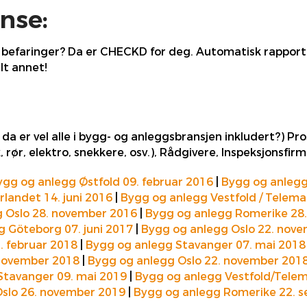
nse:
på befaringer? Da er CHECKD for deg. Automatisk rapport
lt annet!
g da er vel alle i bygg- og anleggsbransjen inkludert?) P
 rør, elektro, snekkere, osv.), Rådgivere, Inspeksjonsfirm
ygg og anlegg Østfold 09. februar 2016
|
Bygg og anlegg
landet 14. juni 2016
|
Bygg og anlegg Vestfold / Telema
 Oslo 28. november 2016
|
Bygg og anlegg Romerike 28
 Göteborg 07. juni 2017
|
Bygg og anlegg Oslo 22. nov
. februar 2018
|
Bygg og anlegg Stavanger 07. mai 2018
 november 2018
|
Bygg og anlegg Oslo 22. november 201
Stavanger 09. mai 2019
|
Bygg og anlegg Vestfold/Tele
slo 26. november 2019
|
Bygg og anlegg Romerike 22. 