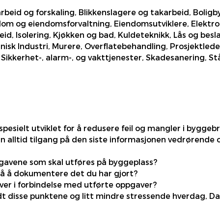
beid og forskaling, Blikkenslagere og takarbeid, Bolig
 og eiendomsforvaltning, Eiendomsutviklere, Elektroin
eid, Isolering, Kjøkken og bad, Kuldeteknikk, Lås og besl
k Industri, Murere, Overflatebehandling, Prosjektledels
ikkerhet-, alarm-, og vakttjenester, Skadesanering, Stål
esielt utviklet for å redusere feil og mangler i byggeb
 alltid tilgang på den siste informasjonen vedrørende 
ppgavene som skal utføres på byggeplass?
på å dokumentere det du har gjort?
iver i forbindelse med utførte oppgaver?
dt disse punktene og litt mindre stressende hverdag, Da