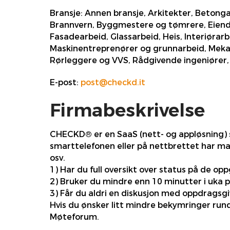
Bransje:
Annen bransje, Arkitekter, Betongar
Brannvern, Byggmestere og tømrere, Eiendom
Fasadearbeid, Glassarbeid, Heis, Interiørarb
Maskinentreprenører og grunnarbeid, Mekanis
Rørleggere og VVS, Rådgivende ingeniører, S
E-post:
post@checkd.it
Firmabeskrivelse
CHECKD® er en SaaS (nett- og appløsning) sp
smarttelefonen eller på nettbrettet har man
osv.
1) Har du full oversikt over status på de o
2) Bruker du mindre enn 10 minutter i uka 
3) Får du aldri en diskusjon med oppdragsg
Hvis du ønsker litt mindre bekymringer run
Møteforum.