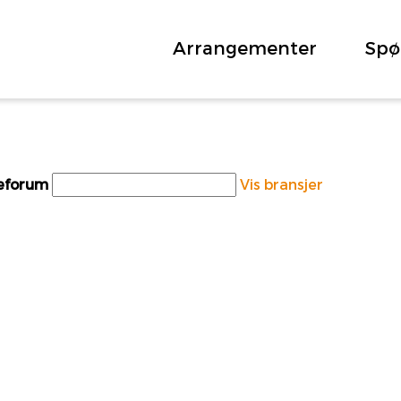
Arrangementer
Spø
teforum
Vis bransjer