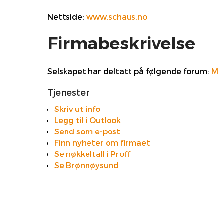
Nettside:
www.schaus.no
Firmabeskrivelse
Selskapet har deltatt på følgende forum:
M
Tjenester
Skriv ut info
Legg til i Outlook
Send som e-post
Finn nyheter om firmaet
Se nøkkeltall i Proff
Se Brønnøysund