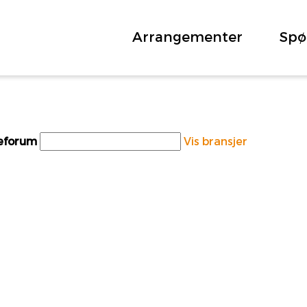
Arrangementer
Spø
teforum
Vis bransjer