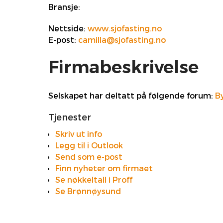
Bransje:
Nettside:
www.sjofasting.no
E-post:
camilla@sjofasting.no
Firmabeskrivelse
Selskapet har deltatt på følgende forum:
B
Tjenester
Skriv ut info
Legg til i Outlook
Send som e-post
Finn nyheter om firmaet
Se nøkkeltall i Proff
Se Brønnøysund