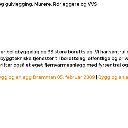
 gulvlegging, Murere, Rørleggere og VVS
ier boligbyggelag og 33 store borettslag. Vi har sentral
yggtekniske tjenester til borettslag, offentlige og pri
ifter også et eget fjernvarmeanlegg med fyrsentral og
ygg og anlegg Drammen 05. februar 2009
|
Bygg og anl