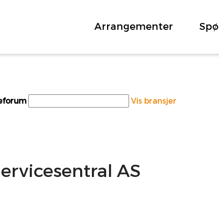
Arrangementer
Spø
teforum
Vis bransjer
ervicesentral AS