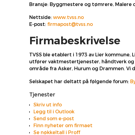
Bransje:
Byggmestere og tømrere, Malere og
Nettside:
www.tvss.no
E-post:
firmapost@tvss.no
Firmabeskrivelse
TVSS ble etablert i 1973 av Lier kommune, L
utfører vaktmestertjenester, håndtverk og b
område fra Asker, Hurum og Drammen. Vi dr
Selskapet har deltatt på følgende forum:
B
Tjenester
Skriv ut info
Legg til i Outlook
Send som e-post
Finn nyheter om firmaet
Se nøkkeltall i Proff