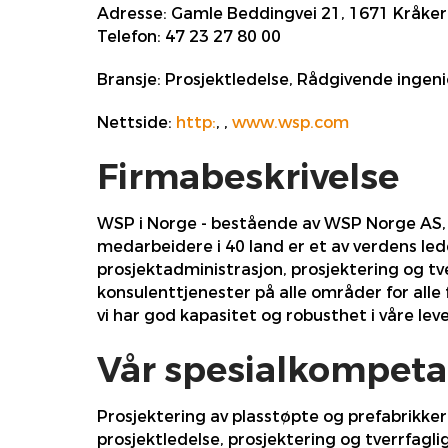
Adresse:
Gamle Beddingvei 21, 1671 Kråke
Telefon:
47 23 27 80 00
Bransje:
Prosjektledelse, Rådgivende ingeniø
Nettside:
http:
,
,
www.wsp.com
Firmabeskrivelse
WSP i Norge - bestående av WSP Norge AS, 
medarbeidere i 40 land er et av verdens le
prosjektadministrasjon, prosjektering og tve
konsulenttjenester på alle områder for alle 
vi har god kapasitet og robusthet i våre lev
Vår spesialkompeta
Prosjektering av plasstøpte og prefabrikker
prosjektledelse, prosjektering og tverrfagli