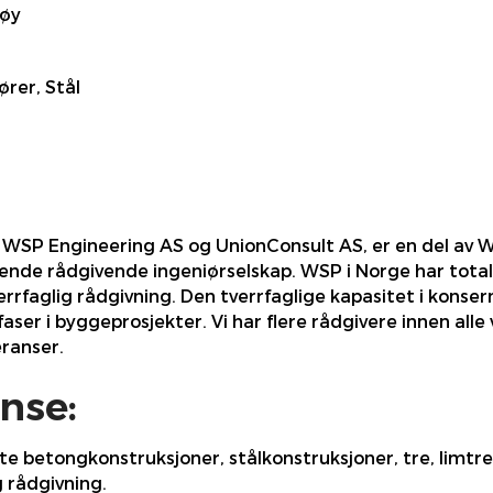
røy
rer, Stål
WSP Engineering AS og UnionConsult AS, er en del av W
dende rådgivende ingeniørselskap. WSP i Norge har total
rrfaglig rådgivning. Den tverrfaglige kapasitet i konsern
faser i byggeprosjekter. Vi har flere rådgivere innen all
eranser.
nse:
te betongkonstruksjoner, stålkonstruksjoner, tre, limtr
g rådgivning.