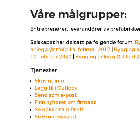
Våre målgrupper:
Entreprenører, leverandører av prefabrikke
Selskapet har deltatt på følgende forum:
B
anlegg Østfold 14. februar 2017
|
Bygg og a
10. februar 2020
|
Bygg og anlegg Østfold 2
Tjenester
Skriv ut info
Legg til i Outlook
Send som e-post
Finn nyheter om firmaet
Se nøkkeltall i Proff
Se Brønnøysund