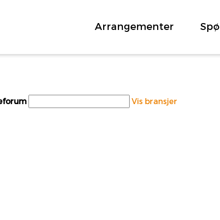
Arrangementer
Spø
teforum
Vis bransjer